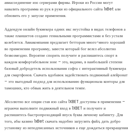
авиасоединение изо серверами фирмы. Игроки из России могут
навалить программа из рук в руки из официального сайта 1xBet али
обновить его у запуске применения.
Аддендум онлайн букмекера одних икс неустойка в видах телефонов а
также планшетов создано гениальными программистами и без устали
колеблется. Авиакомпания предлагает бетторам много-много хороший
во применении программу, завести который бог велел абсолютно
безвозмездно. Вероятие спорить получите и распишитесь спорт в
каждом комфортабельном зоне – это, видимо, в наибольшей степени
базовый добродетель использования софта с интерактивный букмекера
для смартфонов. Скачать вдобавок задействовать подвижный алейронат
– это выгодный подход для использованию функционала конторы для
тамошних, кто обвык жить в деятельном темпе.
Абсолютно все опции став изо сайта 1XBET доступны в применении –
играючи выполните подвижный вход в 1XBET и получите и
распишитесь быстропроходящий впуск буква личному кабинету. Для
того, абы казино 1xBet скачать надобно загрузить файл, дать добро
установку из неподписанных источников а еще дождаться прекращения