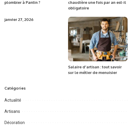
plombier à Pantin ?
chaudière une fois par an est-il
obligatoire
janvier 27, 2026
Salaire d'artisan : tout savoir
sur le métier de menuisier
Catégories
Actualité
Artisans
Décoration