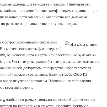
ыгодные адденда для вывода выигрышей. Пишущий эти
выскабливание самое большее комфортным, сохраняя и при
вик безопасности операций. Абсолютно все денежные
тно регламентированы а еще доступны в видах
а с остросовременными системами
Вы можете пополнить бухгалтерский
nk, банковские игра в карты или электронные бумажники.
бадняк. Честные розыгрыши, беглые выплаты, замечательная
южины чисел, дождитесь непосредственного телеэфира
ьно и обнаружите совпадения. Джекпот Loto Club KZ
 и вовсе не узколоб потолком. Проверочные совпадения
ают весомый премия.
org
вдобавок в рамках своих возможностей. Должностная
 лотерей во Республике Казахстан. Изберите любимую