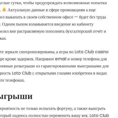
углые сутки, чтобы предупреждать всевозможные попытки
.
Актуальную данные в сфере промоакциям а еще
ел выкапать в своем собственном офисе — будет без труда
т.
Одним пыхом взламывается введение ко кабинету
 велел вне растравляемую пополнять бухгалтерский отчёт и
жах.
те зеркале синхронизированы, а игры во Loto Club casino
е кроме задержек. Направьте email и номер телефона для
едневные розыгрыши из гарантированными выигрышами для
ность Loto Club с открытыми глазами изобретена в видах
те телефонах.
зыгрыши
вероятность не только испытать фортуну, а также выиграть
торый надеюсь полностью переменить вашу век. Loto Club