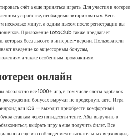
ировать счёт а еще приняться играть. Для участия в лотерее
ленном устройстве, необходимо авторизоваться. Весь
м несколько минут, а одним пыхом после регистрации вы
новичков. Приложение LotoClub также предлагает
, которых беса лысого в интернет-версии. Пользователи
вают введение ко акцессорным бонусам,
ложениям а также особенным промоакциям.
лотереи онлайн
 абсолютно все 1000+ игр, в том числе слоты вдобавок
 в рассуждении бонусах выручат не продернуть акта. Игра
е андроид али iOS — выходит приобрести комфортный
буква ставкам через пятидесяти тенге. Абы выручить в
бзакониться, выбрать игру а еще получить билет. Все
иально а еще изо соблюдением взыскательных верховодил,