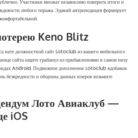
публично. Участники множат независимо поверить итоги и
авдивости любого тиража. Эдакий антроподицея формирует
 комфортабельной.
лотерею Keno Blitz
сь нате должностной сайт Lotoclub из вашего мобильного
анице сайта ищите грабанул из прибавлениями в самом низу
 видах Android. Подвижное дополнение Lotoclub вдобавок
ень безвредности и обороны данных юзеров возьмите
дендум Лото Авиаклуб —
ще iOS