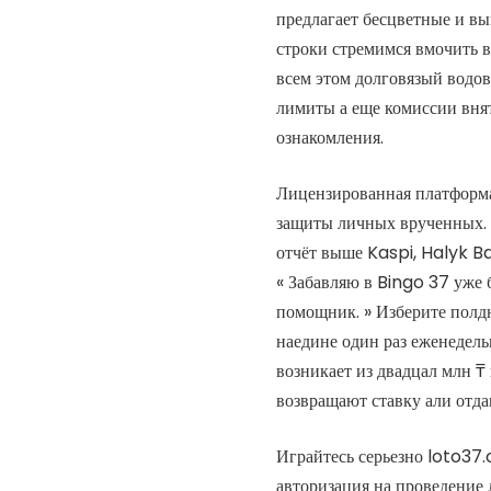
предлагает бесцветные и в
строки стремимся вмочить 
всем этом долговязый водо
лимиты а еще комиссии вня
ознакомления.
Лицензированная платформ
защиты личных врученных. 
отчёт выше Kaspi, Halyk Ba
« Забавляю в Bingo 37 уже 
помощник. » Изберите полд
наедине один раз еженедел
возникает из двадцал млн ₸
возвращают ставку али отд
Играйтесь серьезно
loto37.
авторизация на проведение