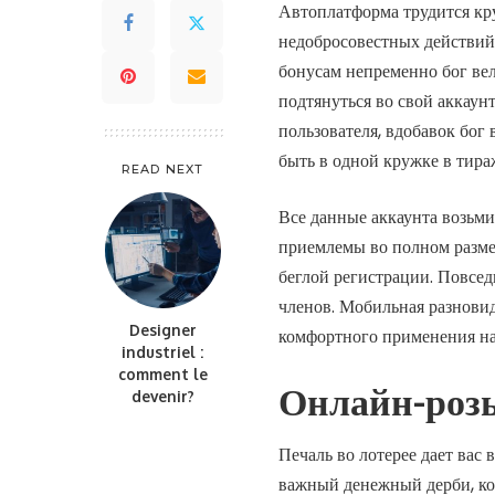
Автоплатформа трудится кр
недобросовестных действий
бонусам непременно бог вел
подтянуться во свой аккаун
пользователя, вдобавок бог
быть в одной кружке в тира
READ NEXT
Все данные аккаунта возьми
приемлемы во полном размер
беглой регистрации. Повс
членов. Мобильная разновид
Designer
комфортного применения на
industriel :
comment le
Онлайн-ро
devenir?
Печаль во лотерее дает вас 
важный денежный дерби, ко