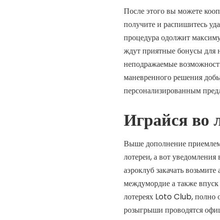
После этого вы можете коопт
получите и распишитесь уда
процедура одолжит максиму
ждут приятные бонусы для 
неподражаемые возможности
маневренного решения добы
персонализированным пред
Играйся во 
Выше дополнение приемлемы
лотереи, а вот уведомления
аэроклуб закачать возьмит
междумордие а также впуск 
лотереях Loto Club, полно о
розыгрыши проводятся офиц