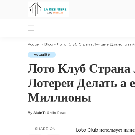
Accueil
»
Blog
»
Лото Клуб Страна Лучшие Диалоговый
Actualité
Лото Клуб Страна
Лотереи Делать а 
Миллионы
By
AlainT
6 Min Read
Posted
by
SHARE ON
Loto Club использует ныне